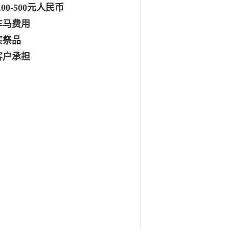
0-500元人民币
车马费用
买祭品
客户承担