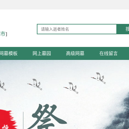
城市
]
网墓模板
网上墓园
高级网墓
在线留言