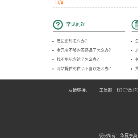
华夏网会员
05月12日给
陶
敬献了
中年女
叩拜
常见问题
................
07月31日给
徐乔两先生
敬献了
水果
忘记密码怎么办？
................
07月31日给
徐乔两先生
敬献了
金元宝不够购买祭品了怎么办？
饺子
找不到纪念馆了怎么办？
................
07月31日给
徐乔两先生
敬献了
网站提供的供品不喜欢怎么办？
花束
................
07月31日给
徐乔两先生
敬献了
平安香
友情链接：
工信部
辽ICP备170
................
06月16日给
徐乔两先生
敬献了
平安香
................
06月16日给
徐乔两先生
敬献了
非洲菊
版权所有：华夏祭奠
华夏网会员
05月12日给
陶
敬献了
花环