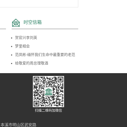
时空信箱
贺官兴李刘英
梦里相会
范凤彬-缅怀我们生命中最重要的老范
给敬爱的周总理敬酒
扫描二维码加微信
号-1 本溪市明山区武安路