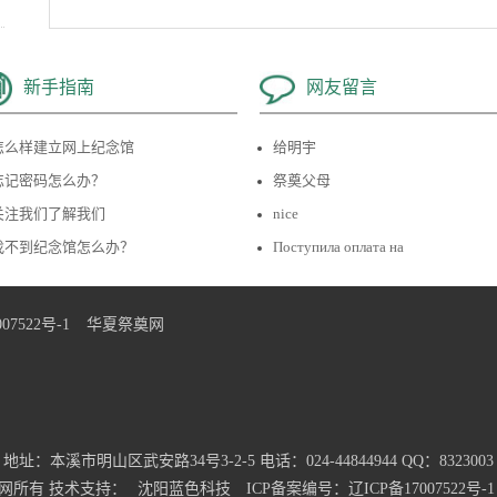
新手指南
网友留言
怎么样建立网上纪念馆
给明宇
忘记密码怎么办？
祭奠父母
关注我们了解我们
nice
找不到纪念馆怎么办？
Поступила оплата на
07522号-1
华夏祭奠网
地址：本溪市明山区武安路34号3-2-5 电话：024-44844944 QQ：8323003
网所有 技术支持：
沈阳蓝色科技
ICP备案编号：辽ICP备17007522